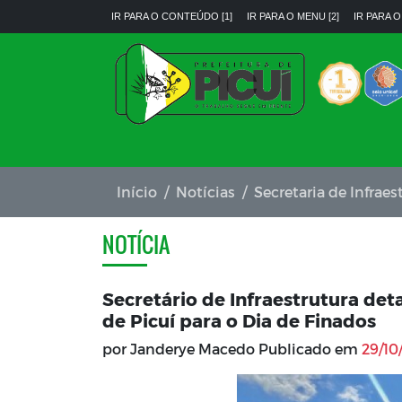
IR PARA O CONTEÚDO [1]
IR PARA O MENU [2]
IR PARA O
Início
Notícias
Secretaria de Infraes
NOTÍCIA
Secretário de Infraestrutura de
de Picuí para o Dia de Finados
por Janderye Macedo Publicado em
29/10