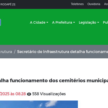
Telefones
Ouvidoria
Ac
 RODAPÉ [3]
A Cidade
A Prefeitura
Legislação
Pu
trutura
Secretário de Infraestrutura detalha funcionamento dos cemitérios municipais de
talha funcionamento dos cemitérios municip
/2025 às 08:28
558 Visualizações