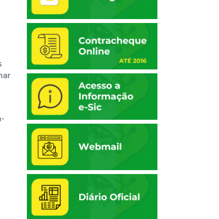
s
nar
m-