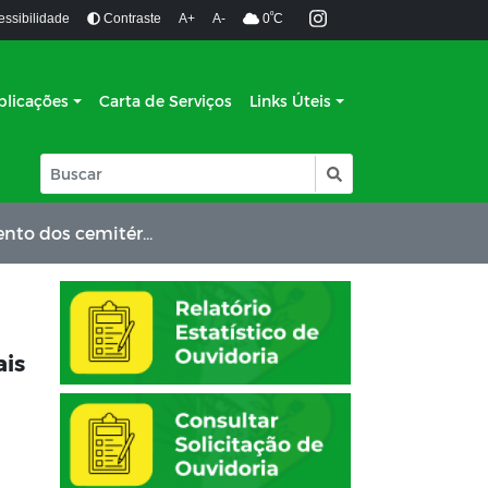
º
essibilidade
Contraste
A+
A-
0
C
blicações
Carta de Serviços
Links Úteis
 Picuí para o Dia de Finados
ais