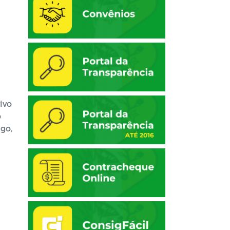
vivo
o
go,