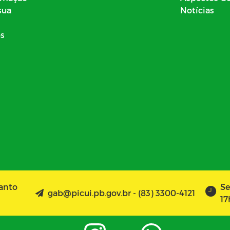
sua
Notícias
os
Santo
Se
gab@picui.pb.gov.br - (83) 3300-4121
17