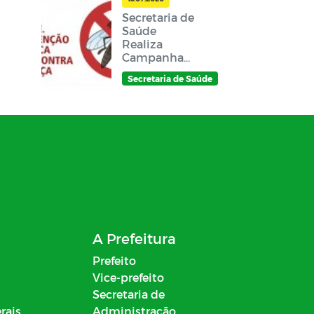
Secretaria de
Saúde
Realiza
Campanha
de Combate
Secretaria de Saúde
à Dengue no
Município
A Prefeitura
Prefeito
Vice-prefeito
Secretaria de
rais
Administração