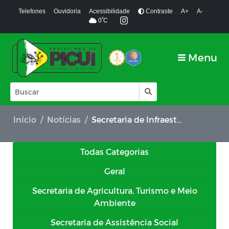
Telefones
Ouvidoria
Acessibilidade
Contraste
A+
A-
º
0
C
Menu
Início
Notícias
Secretaria de Infraestrutura
Todas Categorias
Geral
Secretaria de Agricultura, Turismo e Meio
Ambiente
Secretaria de Assistência Social