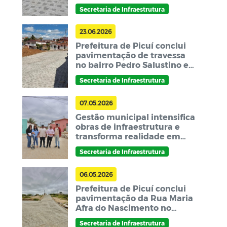
qualidade de vida ao bairro
Secretaria de Infraestrutura
Pedro Tomaz
23.06.2026
Prefeitura de Picuí conclui
pavimentação de travessa
no bairro Pedro Salustino e
avança com melhorias na
Secretaria de Infraestrutura
mobilidade urbana
07.05.2026
Gestão municipal intensifica
obras de infraestrutura e
transforma realidade em
Serra dos Brandões, em Picuí
Secretaria de Infraestrutura
06.05.2026
Prefeitura de Picuí conclui
pavimentação da Rua Maria
Afra do Nascimento no
bairro Monte Santo
Secretaria de Infraestrutura