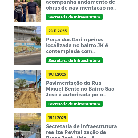
acompanha andamento de
obras de pavimentação no
bairro São José
Secretaria de Infraestrutura
24.11.2025
Praça dos Garimpeiros
localizada no bairro JK é
contemplada com
revitalização
Secretaria de Infraestrutura
19.11.2025
Pavimentação da Rua
Miguel Bento no Bairro São
José é autorizada pelo
Prefeito Ranieri Ferreira e
Secretaria de Infraestrutura
segue em andamento
19.11.2025
Secretaria de Infraestrutura
realiza Revitalização da
Praça José Líbio – A