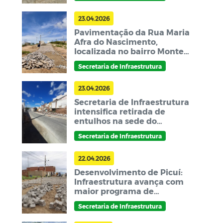
23.04.2026
Pavimentação da Rua Maria
Afra do Nascimento,
localizada no bairro Monte
Santo, segue em ritmo
Secretaria de Infraestrutura
acelerado
23.04.2026
Secretaria de Infraestrutura
intensifica retirada de
entulhos na sede do
município e reforça a
Secretaria de Infraestrutura
importância da limpeza
urbana
22.04.2026
Desenvolvimento de Picuí:
Infraestrutura avança com
maior programa de
pavimentações no município
Secretaria de Infraestrutura