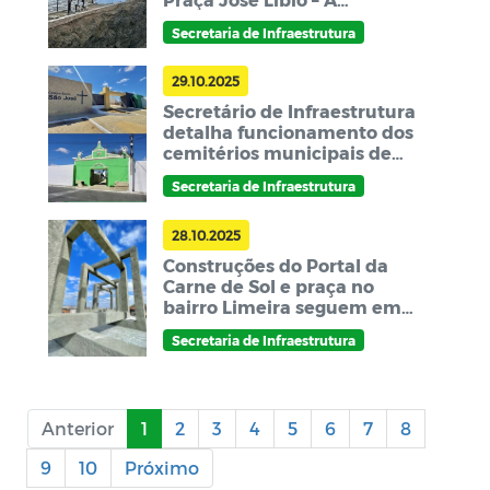
Tradicional Praça do Boi
Secretaria de Infraestrutura
29.10.2025
Secretário de Infraestrutura
detalha funcionamento dos
cemitérios municipais de
Picuí para o Dia de Finados
Secretaria de Infraestrutura
28.10.2025
Construções do Portal da
Carne de Sol e praça no
bairro Limeira seguem em
andamento
Secretaria de Infraestrutura
Anterior
1
2
3
4
5
6
7
8
9
10
Próximo