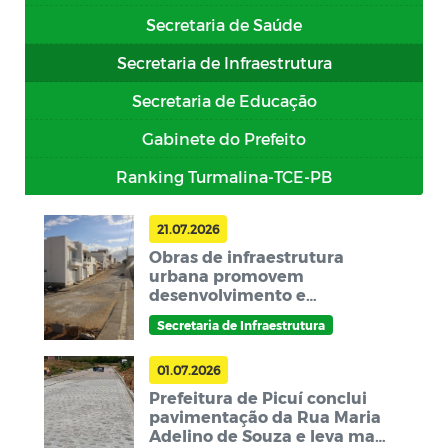
Secretaria de Saúde
Secretaria de Infraestrutura
Secretaria de Educação
Gabinete do Prefeito
Ranking Turmalina-TCE-PB
21.07.2026
Obras de infraestrutura
urbana promovem
desenvolvimento e
qualidade na mobilidade da
Secretaria de Infraestrutura
população picuiense
01.07.2026
Prefeitura de Picuí conclui
pavimentação da Rua Maria
Adelino de Souza e leva mais