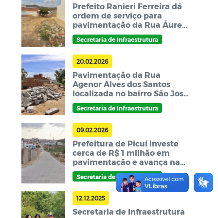
Prefeito Ranieri Ferreira dá
ordem de serviço para
pavimentação da Rua Áurea
Julieta da Costa, no bairro
Secretaria de Infraestrutura
Pedro Salustino
20.02.2026
Pavimentação da Rua
Agenor Alves dos Santos
localizada no bairro São José
é realizada melhorando a
Secretaria de Infraestrutura
infraestrutura urbana
09.02.2026
Prefeitura de Picuí investe
cerca de R$ 1 milhão em
pavimentação e avança na
infraestrutura urbana
Secretaria de Infraestrutura
12.12.2025
Secretaria de Infraestrutura