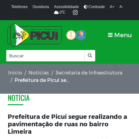
Telefones
Ouvidoria
Acessibilidade
Contraste
A+
A-
º
0
C
Menu
Início
Notícias
Secretaria de Infraestrutura
Prefeitura de Picuí segue realizando a pavimentação de ruas no bairro Limeira
NOTÍCIA
Prefeitura de Picuí segue realizando a
pavimentação de ruas no bairro
Limeira