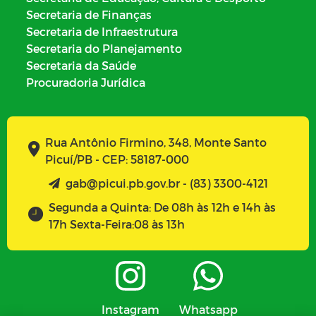
Secretaria de Finanças
Secretaria de Infraestrutura
Secretaria do Planejamento
Secretaria da Saúde
Procuradoria Jurídica
Rua Antônio Firmino, 348, Monte Santo
Picuí/PB - CEP: 58187-000
gab@picui.pb.gov.br - (83) 3300-4121
Segunda a Quinta: De 08h às 12h e 14h às
17h Sexta-Feira:08 às 13h
Instagram
Whatsapp