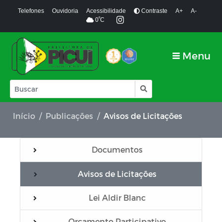
Telefones
Ouvidoria
Acessibilidade
Contraste
A+
A-
º
0
C
Menu
Início
Publicações
Avisos de Licitações
Documentos
Avisos de Licitações
Lei Aldir Blanc
Orçamento Participativo