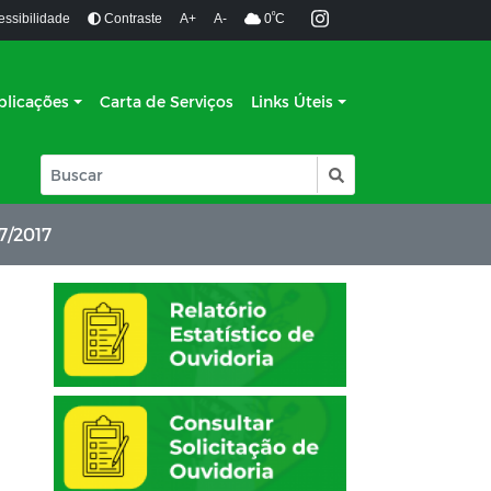
º
essibilidade
Contraste
A+
A-
0
C
blicações
Carta de Serviços
Links Úteis
/2017