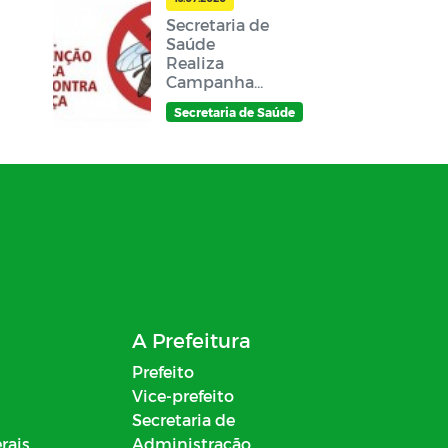
Secretaria de
Saúde
Realiza
Campanha
de Combate
Secretaria de Saúde
à Dengue no
Município
A Prefeitura
Prefeito
Vice-prefeito
Secretaria de
rais
Administração