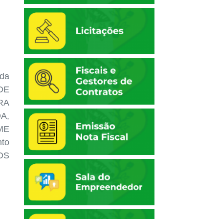
 da
 DE
RA
A,
ME
to
OS