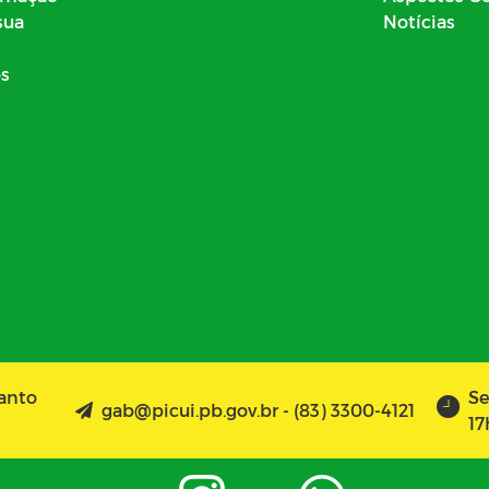
sua
Notícias
os
Santo
Se
gab@picui.pb.gov.br - (83) 3300-4121
17