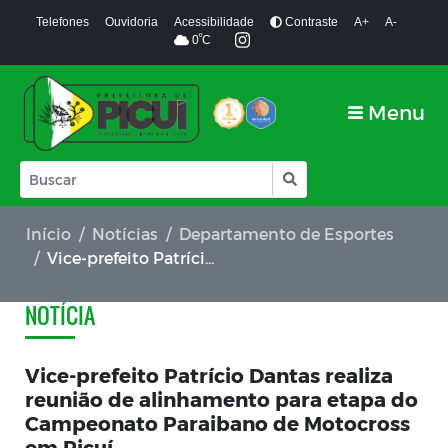
Telefones
Ouvidoria
Acessibilidade
Contraste
A+
A-
º
0
C
Menu
Início
Notícias
Departamento de Esportes
Vice-prefeito Patrício Dantas realiza reunião de alinhamento para etapa do Campeonato Paraibano de Motocross em Picuí
NOTÍCIA
Vice-prefeito Patrício Dantas realiza
reunião de alinhamento para etapa do
Campeonato Paraibano de Motocross
em Picuí