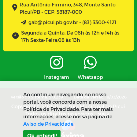
Rua Antônio Firmino, 348, Monte Santo
Picuí/PB - CEP: 58187-000
gab@picui.pb.gov.br - (83) 3300-4121
Segunda a Quinta: De 08h às 12h e 14h às
17h Sexta-Feira:08 às 13h
Instagram
Whatsapp
Ao continuar navegando no nosso
Versão do Sistema: 5.0.239
Data da Versão: 18/03/2026
portal, você concorda com a nossa
Copyright © 2026 Prefeitura Municipal de Picuí.
Política de Privacidade. Para ter mais
Todos os direitos reservados.
SUBIR
informações, acesse nossa página de
Aviso de Privacidade.
Ok, entendi!