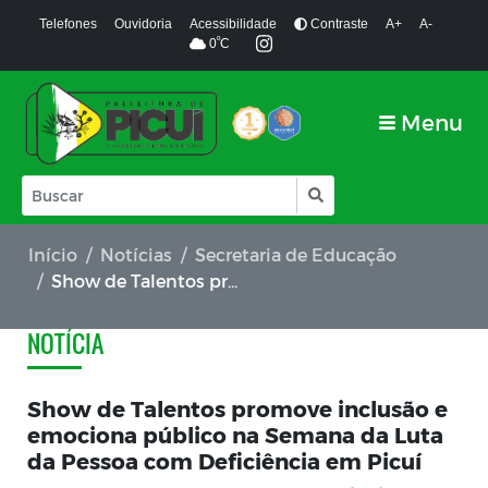
Telefones
Ouvidoria
Acessibilidade
Contraste
A+
A-
º
0
C
Menu
Início
Notícias
Secretaria de Educação
Show de Talentos promove inclusão e emociona público na Semana da Luta da Pessoa com Deficiência em Picuí
NOTÍCIA
Show de Talentos promove inclusão e
emociona público na Semana da Luta
da Pessoa com Deficiência em Picuí