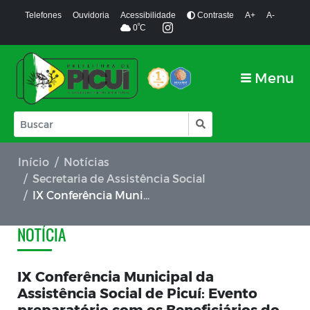
Telefones
Ouvidoria
Acessibilidade
Contraste
A+
A-
º
0
C
Menu
Início
Notícias
Secretaria de Assistência Social
IX Conferência Municipal da Assistência Social de Picuí: Evento preparatório com os Beneficiários do Bolsa Família
NOTÍCIA
IX Conferência Municipal da
Assistência Social de Picuí: Evento
preparatório com os Beneficiários do