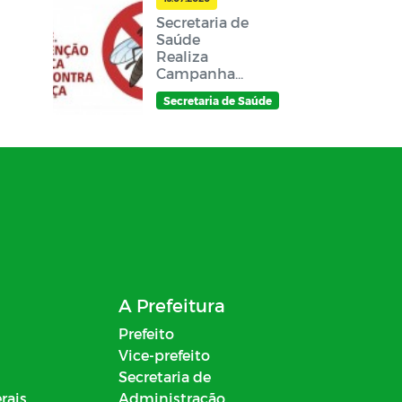
Secretaria de
Saúde
Realiza
Campanha
de Combate
Secretaria de Saúde
à Dengue no
Município
A Prefeitura
Prefeito
Vice-prefeito
Secretaria de
rais
Administração