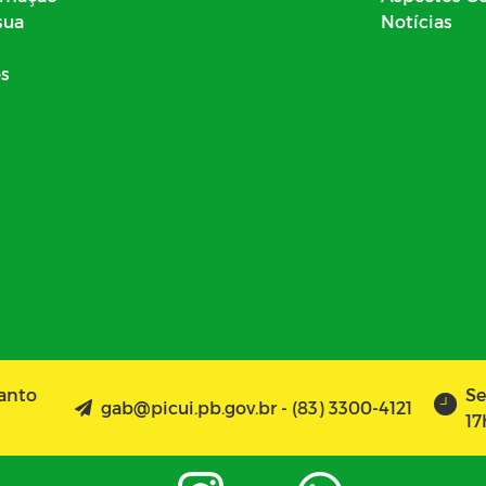
sua
Notícias
os
Santo
Se
gab@picui.pb.gov.br - (83) 3300-4121
17