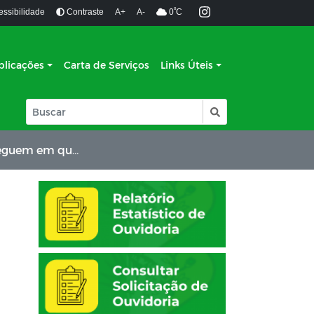
º
essibilidade
Contraste
A+
A-
0
C
blicações
Carta de Serviços
Links Úteis
entena domiciliar