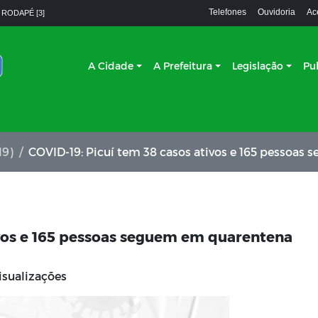
Telefones
Ouvidoria
Ac
 RODAPÉ [3]
A Cidade
A Prefeitura
Legislação
Pu
19)
COVID-19: Picuí tem 38 casos ativos e 165 pessoas seguem em quar
ivos e 165 pessoas seguem em quarentena
isualizações