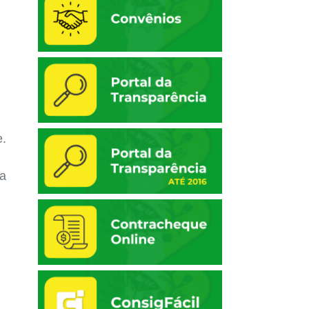
e.
ma