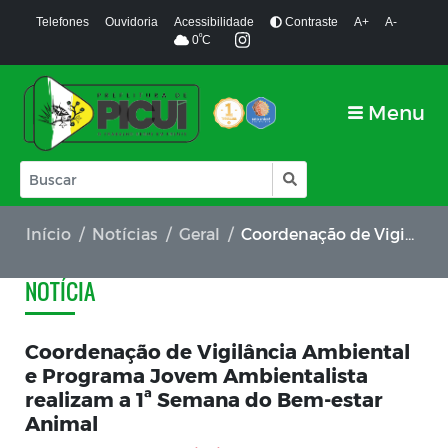
Telefones
Ouvidoria
Acessibilidade
Contraste
A+
A-
º
0
C
Menu
Início
Notícias
Geral
Coordenação de Vigilância Ambiental e Programa Jovem Ambientalista realizam a 1ª Semana do Bem-estar Animal
NOTÍCIA
Coordenação de Vigilância Ambiental
e Programa Jovem Ambientalista
realizam a 1ª Semana do Bem-estar
Animal