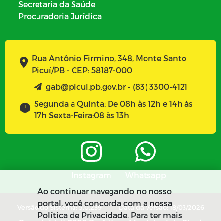
Secretaria da Saúde
Procuradoria Jurídica
Rua Antônio Firmino, 348, Monte Santo
Picuí/PB - CEP: 58187-000
gab@picui.pb.gov.br - (83) 3300-4121
Segunda a Quinta: De 08h às 12h e 14h às
17h Sexta-Feira:08 às 13h
Instagram
Whatsapp
Ao continuar navegando no nosso
portal, você concorda com a nossa
Versão do Sistema: 5.0.239
Data da Versão: 18/03/2026
Política de Privacidade. Para ter mais